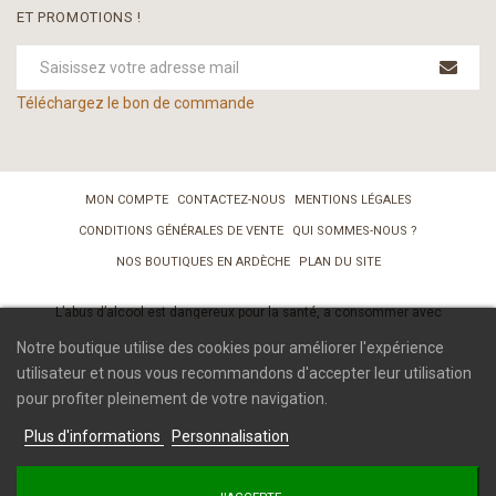
ET PROMOTIONS !
Téléchargez le bon de commande
MON COMPTE
CONTACTEZ-NOUS
MENTIONS LÉGALES
CONDITIONS GÉNÉRALES DE VENTE
QUI SOMMES-NOUS ?
NOS BOUTIQUES EN ARDÈCHE
PLAN DU SITE
L’abus d’alcool est dangereux pour la santé, a consommer avec
modération. La consommation de boissons alcoolisées pendant la
Notre boutique utilise des cookies pour améliorer l'expérience
grossesse, même en faible quantité, peut avoir des conséquences graves
utilisateur et nous vous recommandons d'accepter leur utilisation
sur la santé de l’enfant. Vendre ou offrir à des mineurs de moins de 18 ans
des boissons alcoolisées est interdit.
pour profiter pleinement de votre navigation.
Nos emballages peuvent faire l’objet d’une consigne de tri.
Plus d'informations
Personnalisation
© 2019 UVICA Vignerons Ardéchois - Tous droits réservés. Réalisation
Com-Océan
/
ABSYS Informatique