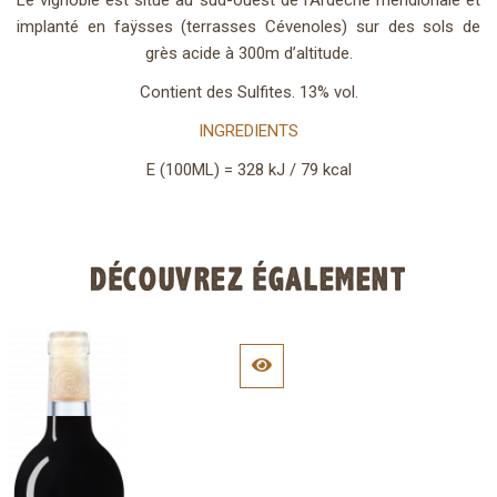
Le vignoble est situé au sud-ouest de l’Ardèche méridionale et
implanté en faÿsses (terrasses Cévenoles) sur des sols de
grès acide à 300m d’altitude.
Contient des Sulfites. 13% vol.
INGREDIENTS
E (100ML) = 328 kJ / 79 kcal
DÉCOUVREZ ÉGALEMENT